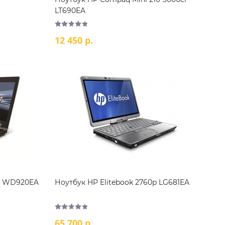
LT690EA
12 450 р.
0p WD920EA
Ноутбук HP Elitebook 2760p LG681EA
65 700 р.