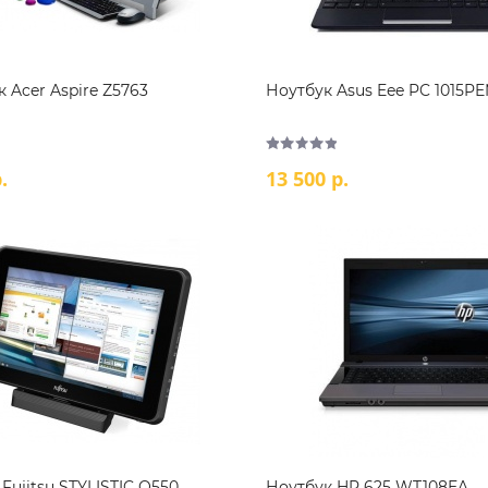
 Acer Aspire Z5763
Ноутбук Asus Eee PC 1015PE
.
13 500 р.
Fujitsu STYLISTIC Q550
Ноутбук HP 625 WT108EA