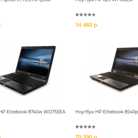
.
14 480 р.
HP Elitebook 8740w WD755EA
Ноутбук HP Elitebook 854
.
70 390 р.