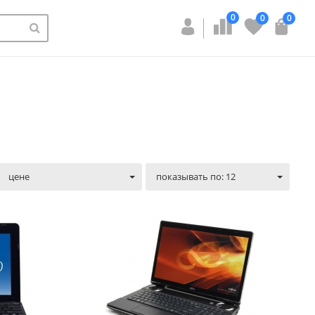
0
0
0
цене
показывать по: 12