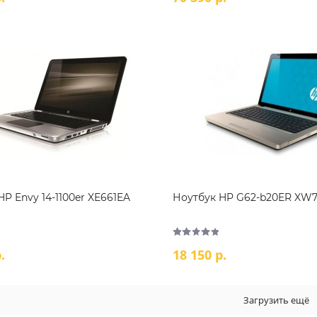
P Envy 14-1100er XE661EA
Ноутбук HP G62-b20ER XW
.
18 150 р.
Загрузить ещё