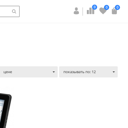
0
0
0
цене
показывать по: 12