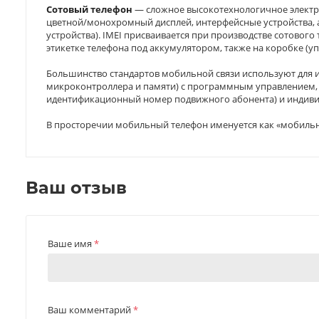
Сотовый телефон
— сложное высокотехнологичное электро
цветной/монохромный дисплей, интерфейсные устройства, 
устройства). IMEI присваивается при производстве сотовог
этикетке телефона под аккумулятором, также на коробке (уп
Большинство стандартов мобильной связи используют для и
микроконтроллера и памяти) с программным управлением, и 
идентификационный номер подвижного абонента) и индивид
В просторечии мобильный телефон именуется как «мобильник»
Ваш отзыв
Ваше имя
*
Ваш комментарий
*