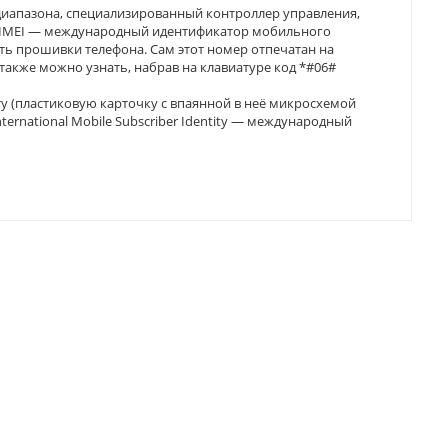
диапазона, специализированный контроллер управления,
н. IMEI — международный идентификатор мобильного
сть прошивки телефона. Сам этот номер отпечатан на
 также можно узнать, набрав на клавиатуре код *#06#
у (пластиковую карточку с впаянной в неё микросхемой
rnational Mobile Subscriber Identity — международный