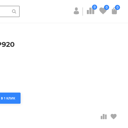
0
0
0
P920
 В 1 КЛИК