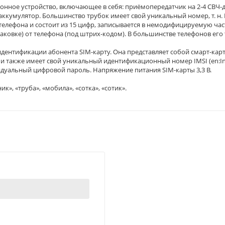
нное устройство, включающее в себя: приёмопередатчик на 2-4 СВЧ-
аккумулятор. Большинство трубок имеет свой уникальный номер, т. 
о телефона и состоит из 15 цифр, записывается в немодифицируемую ча
аковке) от телефона (под штрих-кодом). В большинстве телефонов его
дентификации абонента SIM-карту. Она представляет собой смарт-карт
также имеет свой уникальный идентификационный номер IMSI (en:Inte
уальный цифровой пароль. Напряжение питания SIM-карты 3,3 В.
, «труба», «мобила», «сотка», «сотик».