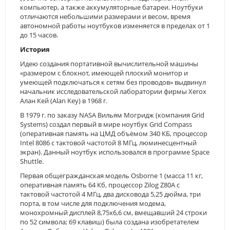
компьютер, а также аккумуляторные батареи. Ноутбуки
отличаются небольшими размерами и весом, время
автономной работы ноутбуков изменяется в пределах от 1
до 15 часов.
История
Идею создания портативной вычислительной машины
«размером с блокнот, имеющей плоский монитор и
умеющей подключаться к сетям без проводов» выдвинул
начальник исследовательской лаборатории фирмы Xerox
Алан Кей (Alan Key) в 1968 г.
В 1979 г. по заказу NASA Вильям Могридж (компания Grid
Systems) создал первый в мире ноутбук Grid Compass
(оперативная память на ЦМД объёмом 340 КБ, процессор
Intel 8086 с тактовой частотой 8 МГц, люминесцентный
экран). Данный ноутбук использовался в программе Space
Shuttle.
Первая общегражданская модель Osborne 1 (масса 11 кг,
оперативная память 64 Кб, процессор Zilog Z80A с
тактовой частотой 4 МГц, два дисковода 5,25 дюйма, три
порта, в том числе для подключения модема,
монохромный дисплей 8,75х6,6 см, вмещавший 24 строки
по 52 символа; 69 клавиш) была создана изобретателем