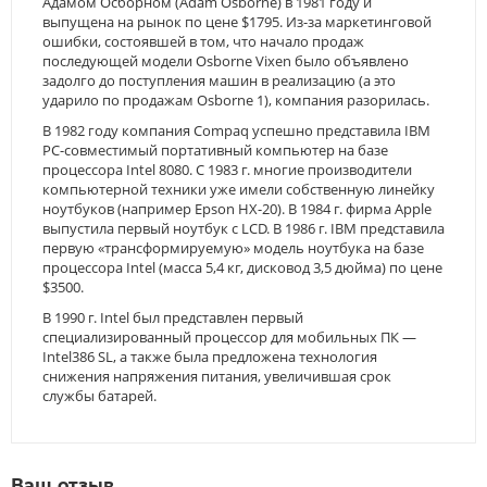
Адамом Осборном (Adam Osborne) в 1981 году и
выпущена на рынок по цене $1795. Из-за маркетинговой
ошибки, состоявшей в том, что начало продаж
последующей модели Osborne Vixen было объявлено
задолго до поступления машин в реализацию (а это
ударило по продажам Osborne 1), компания разорилась.
В 1982 году компания Compaq успешно представила IBM
PC-совместимый портативный компьютер на базе
процессора Intel 8080. С 1983 г. многие производители
компьютерной техники уже имели собственную линейку
ноутбуков (например Epson HX-20). В 1984 г. фирма Apple
выпустила первый ноутбук с LCD. В 1986 г. IBM представила
первую «трансформируемую» модель ноутбука на базе
процессора Intel (масса 5,4 кг, дисковод 3,5 дюйма) по цене
$3500.
В 1990 г. Intel был представлен первый
специализированный процессор для мобильных ПК —
Intel386 SL, а также была предложена технология
снижения напряжения питания, увеличившая срок
службы батарей.
Ваш отзыв