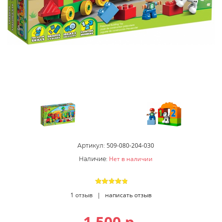
509-080-204-030
Артикул:
Нет в наличии
Наличие:
1 отзыв
|
написать отзыв
1 500
р.