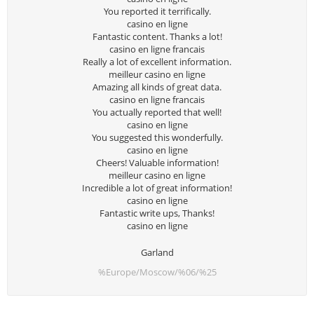
You reported it terrifically.
casino en ligne
Fantastic content. Thanks a lot!
casino en ligne francais
Really a lot of excellent information.
meilleur casino en ligne
Amazing all kinds of great data.
casino en ligne francais
You actually reported that well!
casino en ligne
You suggested this wonderfully.
casino en ligne
Cheers! Valuable information!
meilleur casino en ligne
Incredible a lot of great information!
casino en ligne
Fantastic write ups, Thanks!
casino en ligne
Garland
%Europe/Moscow/%06/%25