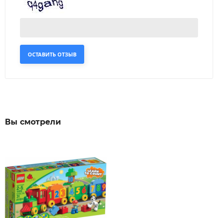
ОСТАВИТЬ ОТЗЫВ
Вы смотрели