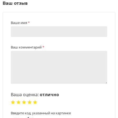
Ваш отзыв
Ваше имя
*
Ваш комментарий
*
Ваша оценка:
отлично
Введите код, указанный на картинке