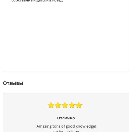
собственный детский поезд!
Отзывы
Отлично
Amazing tons of good knowledge!
casino en ligne