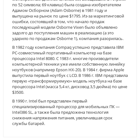
по 52 символа; 69 клавиш) была создана изобретателем
Адамом Осборном (Adam Osborne) в 1981 году и
выпущена на рынок по цене $1795. Из-за маркетинговой
ошибки, состоявшей в том, что начало продаж
последующей модели Osborne Vixen было объявлено
задолго до поступления машин в реализацию (а это
ударило по продажам Osborne 1), компания разорилась.
В 1982 году компания Compaq успешно представила IBM
PC-совместимый портативный компьютер на базе
процессора Intel 8080. С 1983 г. многие производители
компьютерной техники уже имели собственную линейку
ноутбуков (например Epson HX-20). В 1984 г. фирма Apple
выпустила первый ноутбук с LCD. В 1986 г. IBM представила
первую «трансформируемую» модель ноутбука на базе
процессора Intel (масса 5,4 кг, дисковод 3,5 дюйма) по цене
$3500.
В 1990 г. Intel был представлен первый
специализированный процессор для мобильных ПК —
Intel386 SL, а также была предложена технология
снижения напряжения питания, увеличившая срок
службы батарей.