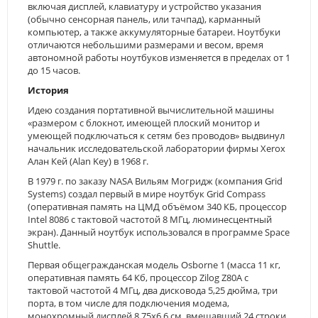
включая дисплей, клавиатуру и устройство указания
(обычно сенсорная панель, или тачпад), карманный
компьютер, а также аккумуляторные батареи. Ноутбуки
отличаются небольшими размерами и весом, время
автономной работы ноутбуков изменяется в пределах от 1
до 15 часов.
История
Идею создания портативной вычислительной машины
«размером с блокнот, имеющей плоский монитор и
умеющей подключаться к сетям без проводов» выдвинул
начальник исследовательской лаборатории фирмы Xerox
Алан Кей (Alan Key) в 1968 г.
В 1979 г. по заказу NASA Вильям Могридж (компания Grid
Systems) создал первый в мире ноутбук Grid Compass
(оперативная память на ЦМД объёмом 340 КБ, процессор
Intel 8086 с тактовой частотой 8 МГц, люминесцентный
экран). Данный ноутбук использовался в программе Space
Shuttle.
Первая общегражданская модель Osborne 1 (масса 11 кг,
оперативная память 64 Кб, процессор Zilog Z80A с
тактовой частотой 4 МГц, два дисковода 5,25 дюйма, три
порта, в том числе для подключения модема,
монохромный дисплей 8,75х6,6 см, вмещавший 24 строки