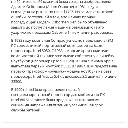
по 52 символа; 69 клавиш) была создана изобретателем
Адамом Осборном (Adam Osborne) в 1981 году и
выпущена на рынок по цене $1795. Из-за маркетинговой
ошибки, состоявшей в том, что начало продаж
последующей модели Osborne Vixen было объявлено
задолго до поступления машин в реализацию (а это
ударило по продажам Osborne 1), компания разорилась.
В 1982 году компания Compaq успешно представила IBM
PC-совместимый портативный компьютер на базе
процессора Intel 8080. С 1983 г. многие производители
компьютерной техники уже имели собственную линейку
ноутбуков (например Epson HX-20). В 1984 г. фирма Apple
выпустила первый ноутбук с LCD. В 1986 г. IBM представила
первую «трансформируемую» модель ноутбука на базе
процессора Intel (масса 5,4 кг, дисковод 3,5 дюйма) по цене
$3500.
В 1990 г. Intel был представлен первый
специализированный процессор для мобильных ПК —
Intel386 SL, а также была предложена технология
снижения напряжения питания, увеличившая срок
службы батарей.