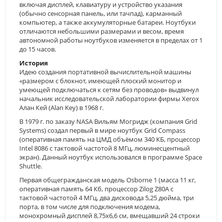
включая дисплей, клавиатуру и устройство указания
(обычно сенсорная панель, или тачпад), карманный
компьютер, а также аккумуляторные батареи. Ноутбуки
отличаются небольшими размерами и весом, время
автономной работы ноутбуков изменяется в пределах от 1
до 15 часов.
История
Идею создания портативной вычислительной машины
«размером с блокнот, имеющей плоский монитор и
умеющей подключаться к сетям без проводов» выдвинул
начальник исследовательской лаборатории фирмы Xerox
Алан Кей (Alan Key) в 1968 г.
В 1979 г. по заказу NASA Вильям Могридж (компания Grid
Systems) создал первый в мире ноутбук Grid Compass
(оперативная память на ЦМД объёмом 340 КБ, процессор
Intel 8086 с тактовой частотой 8 МГц, люминесцентный
экран). Данный ноутбук использовался в программе Space
Shuttle.
Первая общегражданская модель Osborne 1 (масса 11 кг,
оперативная память 64 Кб, процессор Zilog Z80A с
тактовой частотой 4 МГц, два дисковода 5,25 дюйма, три
порта, в том числе для подключения модема,
монохромный дисплей 8,75х6,6 см, вмещавший 24 строки