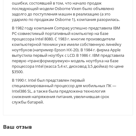
ошибки, состоявшей в том, что начало продаж
последующей модели Osborne Vixen было объявлено
задолго до поступления машин в реализацию (а это
ударило по продажам Osborne 1), компания разорилась.
В 1982 году компания Compaq успешно представила IBM
PC-совместимый портативный компьютер на базе
процессора Intel 8080. С 1983 г. многие производители
компьютерной техники уже имели собственную линейку
ноутбуков (например Epson HX-20). В 1984 г. фирма Apple
выпустила первый ноутбук с LCD. В 1986 г. IBM представила
первую «трансформируемую» модель ноутбука на базе
процессора Intel (масса 5,4 кг, дисковод 3,5 дюйма) по цене
$3500.
В 1990 г. Intel был представлен первый
специализированный процессор для мобильных ПК —
Intel386 SL, а также была предложена технология
снижения напряжения питания, увеличившая срок
службы батарей.
Ваш отзыв