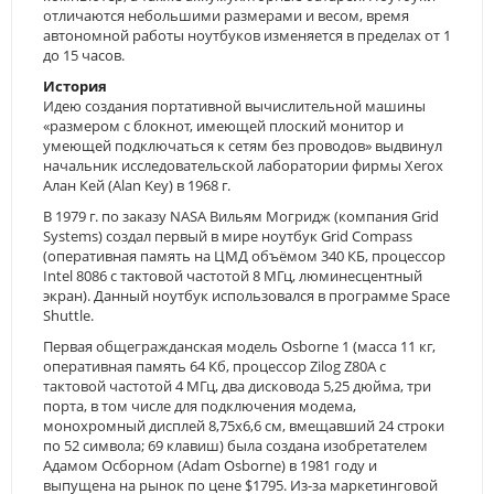
отличаются небольшими размерами и весом, время
автономной работы ноутбуков изменяется в пределах от 1
до 15 часов.
История
Идею создания портативной вычислительной машины
«размером с блокнот, имеющей плоский монитор и
умеющей подключаться к сетям без проводов» выдвинул
начальник исследовательской лаборатории фирмы Xerox
Алан Кей (Alan Key) в 1968 г.
В 1979 г. по заказу NASA Вильям Могридж (компания Grid
Systems) создал первый в мире ноутбук Grid Compass
(оперативная память на ЦМД объёмом 340 КБ, процессор
Intel 8086 с тактовой частотой 8 МГц, люминесцентный
экран). Данный ноутбук использовался в программе Space
Shuttle.
Первая общегражданская модель Osborne 1 (масса 11 кг,
оперативная память 64 Кб, процессор Zilog Z80A с
тактовой частотой 4 МГц, два дисковода 5,25 дюйма, три
порта, в том числе для подключения модема,
монохромный дисплей 8,75х6,6 см, вмещавший 24 строки
по 52 символа; 69 клавиш) была создана изобретателем
Адамом Осборном (Adam Osborne) в 1981 году и
выпущена на рынок по цене $1795. Из-за маркетинговой