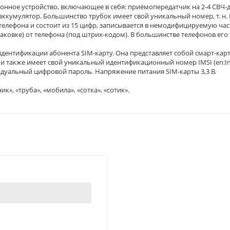
нное устройство, включающее в себя: приёмопередатчик на 2-4 СВЧ-
аккумулятор. Большинство трубок имеет свой уникальный номер, т. 
о телефона и состоит из 15 цифр, записывается в немодифицируемую ча
аковке) от телефона (под штрих-кодом). В большинстве телефонов его
дентификации абонента SIM-карту. Она представляет собой смарт-карт
также имеет свой уникальный идентификационный номер IMSI (en:Inte
уальный цифровой пароль. Напряжение питания SIM-карты 3,3 В.
, «труба», «мобила», «сотка», «сотик».