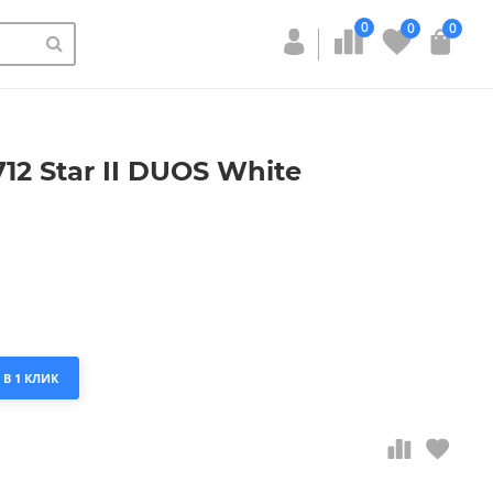
0
0
0
2 Star II DUOS White
 В 1 КЛИК