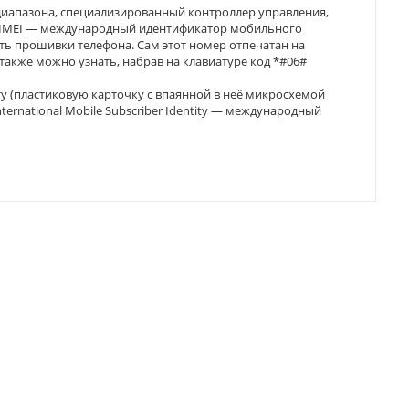
диапазона, специализированный контроллер управления,
н. IMEI — международный идентификатор мобильного
сть прошивки телефона. Сам этот номер отпечатан на
 также можно узнать, набрав на клавиатуре код *#06#
у (пластиковую карточку с впаянной в неё микросхемой
rnational Mobile Subscriber Identity — международный