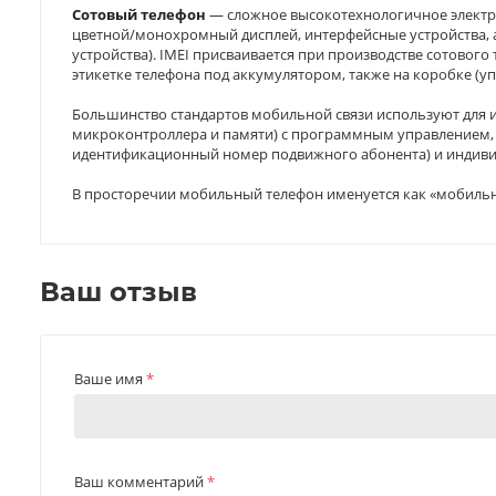
Сотовый телефон
— сложное высокотехнологичное электро
цветной/монохромный дисплей, интерфейсные устройства, 
устройства). IMEI присваивается при производстве сотовог
этикетке телефона под аккумулятором, также на коробке (уп
Большинство стандартов мобильной связи используют для и
микроконтроллера и памяти) с программным управлением, и 
идентификационный номер подвижного абонента) и индивид
В просторечии мобильный телефон именуется как «мобильник»
Ваш отзыв
Ваше имя
*
Ваш комментарий
*