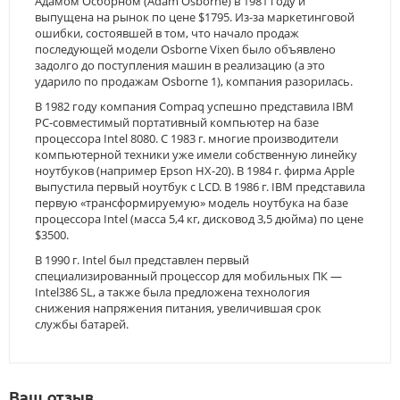
Адамом Осборном (Adam Osborne) в 1981 году и
выпущена на рынок по цене $1795. Из-за маркетинговой
ошибки, состоявшей в том, что начало продаж
последующей модели Osborne Vixen было объявлено
задолго до поступления машин в реализацию (а это
ударило по продажам Osborne 1), компания разорилась.
В 1982 году компания Compaq успешно представила IBM
PC-совместимый портативный компьютер на базе
процессора Intel 8080. С 1983 г. многие производители
компьютерной техники уже имели собственную линейку
ноутбуков (например Epson HX-20). В 1984 г. фирма Apple
выпустила первый ноутбук с LCD. В 1986 г. IBM представила
первую «трансформируемую» модель ноутбука на базе
процессора Intel (масса 5,4 кг, дисковод 3,5 дюйма) по цене
$3500.
В 1990 г. Intel был представлен первый
специализированный процессор для мобильных ПК —
Intel386 SL, а также была предложена технология
снижения напряжения питания, увеличившая срок
службы батарей.
Ваш отзыв