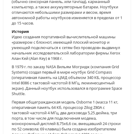
(обычно сенсорная панель, или тачпад), карманный
компьютер, а также аккумуляторные батареи. Ноутбуки
отличаются небольшими размерами и весом, время
автономной работы ноутбуков изменяется в пределах от 1
до 15 часов.
История
Идею создания портативной вычислительной машины
«размером с блокнот, имеющей плоский монитор и
умеющей подключаться к сетям без проводов» выдвинул
начальник исследовательской лаборатории фирмы Xerox
Алан Кей (Alan Key) в 1968 г.
В 1979 г. по заказу NASA Вильям Могридж (компания Grid
Systems) создал первый в мире ноутбук Grid Compass
(оперативная память на ЦМД объёмом 340 КБ, процессор
Intel 8086 с тактовой частотой 8 МГц, люминесцентный
экран). Данный ноутбук использовался в программе Space
Shuttle.
Первая общегражданская модель Osborne 1 (масса 11 кг,
оперативная память 64 Кб, процессор Zilog Z80A с
тактовой частотой 4 МГц, два дисковода 5,25 дюйма, три
порта, в том числе для подключения модема,
монохромный дисплей 8,75х6,6 см, вмещавший 24 строки
по 52 символа; 69 клавиш) была создана изобретателем